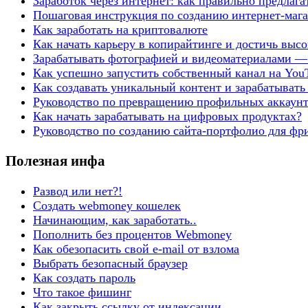
Заработок через интернет: как правильно предлага
Пошаговая инструкция по созданию интернет-маг
Как заработать на криптовалюте
Как начать карьеру в копирайтинге и достичь выс
Зарабатывать фотографией и видеоматериалами —
Как успешно запустить собственный канал на You
Как создавать уникальный контент и зарабатывать
Руководство по превращению профильных аккаунт
Как начать зарабатывать на цифровых продуктах?
Руководство по созданию сайта-портфолио для фр
Полезная инфа
Развод или нет?!
Создать webmoney кошелек
Начинающим, как заработать..
Пополнить без процентов Webmoney
Как обезопасить свой e-mail от взлома
Выбрать безопасный браузер
Как создать пароль
Что такое фишинг
Как закрыть ссылку от индексации