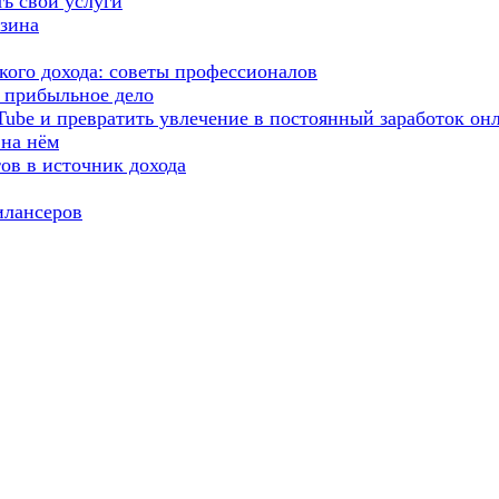
ть свои услуги
азина
окого дохода: советы профессионалов
 прибыльное дело
Tube и превратить увлечение в постоянный заработок он
 на нём
ов в источник дохода
илансеров