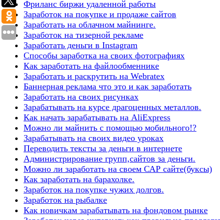
Фриланс биржи удаленной работы
Заработок на покупке и продаже сайтов
Заработать на облачном майнинге.
Заработок на тизерной рекламе
Заработать деньги в Instagram
Способы заработка на своих фотографиях
Как заработать на файлообменнике
Заработать и раскрутить на Webratex
Баннерная реклама что это и как заработать
Заработать на своих рисунках
Зарабатывать на курсе драгоценных металлов.
Как начать зарабатывать на AliExpress
Можно ли майнить с помощью мобильного!?
Зарабатывать на своих видео уроках
Переводить тексты за деньги в интернете
Администрирование групп,сайтов за деньги.
Можно ли заработать на своем САР сайте(буксы)
Как заработать на барахолке.
Заработок на покупке чужих долгов.
Заработок на рыбалке
Как новичкам зарабатывать на фондовом рынке