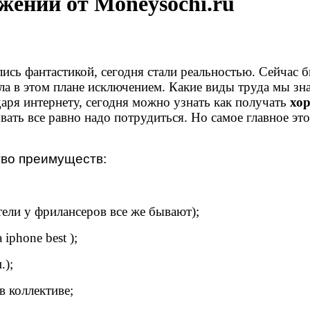
ожений от Moneysochi.ru
лись фантастикой, сегодня стали реальностью. Сейчас б
тала в этом плане исключением. Какие виды труда мы з
даря интернету, сегодня можно узнать как получать
хо
ать все равно надо потрудиться. Но самое главное это 
тво преимуществ:
ли у фрилансеров все же бывают);
phone best );
.);
 коллективе;