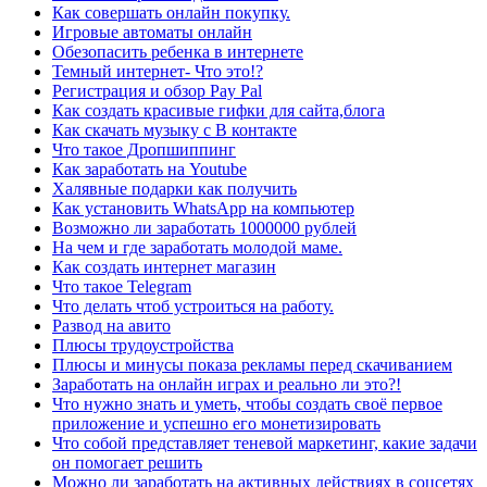
Как совершать онлайн покупку.
Игровые автоматы онлайн
Обезопасить ребенка в интернете
Темный интернет- Что это!?
Регистрация и обзор Pay Pal
Как создать красивые гифки для сайта,блога
Как скачать музыку с В контакте
Что такое Дропшиппинг
Как заработать на Youtube
Халявные подарки как получить
Как установить WhatsApp на компьютер
Возможно ли заработать 1000000 рублей
На чем и где заработать молодой маме.
Как создать интернет магазин
Что такое Telegram
Что делать чтоб устроиться на работу.
Развод на авито
Плюсы трудоустройства
Плюсы и минусы показа рекламы перед скачиванием
Заработать на онлайн играх и реально ли это?!
Что нужно знать и уметь, чтобы создать своё первое
приложение и успешно его монетизировать
Что собой представляет теневой маркетинг, какие задачи
он помогает решить
Можно ли заработать на активных действиях в соцсетях