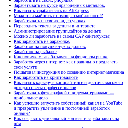
Заработать на своих рисунках
Зарабатывать на курсе драгоценных металлов.
Как начать зарабатывать на AliExpress
Можно ли майнить с помощью мобильного!?
Зарабатывать на своих видео уроках
Переводить тексты за деньги в интернете
Администрирование групп,сайтов за деньги.
Можно ли заработать на своем САР сайте(буксы)
Как заработать на барахолке.
Заработок на покупке чужих долгов.
Заработок на рыбалке
Как новичкам зарабатывать на фондовом рынке
Заработок через интернет: как правильно предлагать
свои услуги
Пошаговая инструкция по созданию интернет-магазина
Как заработать на криптовалюте
Как начать карьеру в копирайтинге и достичь высокого
дохода: советы профессионалов
Зарабатывать фотографией и видеоматериалами —
прибыльное дело
Как успешно запустить собственный канал на YouTube
и превратить увлечение в постоянный заработок
онлайн?
Как создавать уникальный контент и зарабатывать на
нём